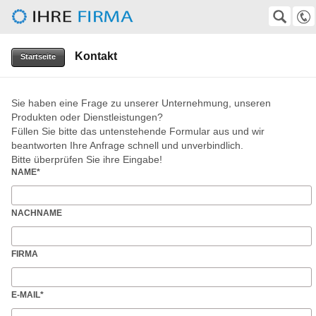
Deinso - Deubic Informations & Internetsolutions
SUCHE
Suche
Kontakt
0511 372245
Startseite
wirtz@t-online.de
Sie haben eine Frage zu unserer Unternehmung, unseren
Produkten oder Dienstleistungen?
Füllen Sie bitte das untenstehende Formular aus und wir
beantworten Ihre Anfrage schnell und unverbindlich.
Bitte überprüfen Sie ihre Eingabe!
NAME
*
NACHNAME
FIRMA
E-MAIL
*